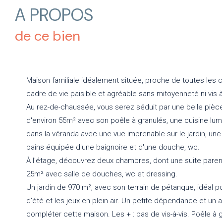
A PROPOS
de ce bien
Maison familiale idéalement située, proche de toutes les 
cadre de vie paisible et agréable sans mitoyenneté ni vis à
Au rez-de-chaussée, vous serez séduit par une belle pièc
d'environ 55m² avec son poêle à granulés, une cuisine l
dans la véranda avec une vue imprenable sur le jardin, un
bains équipée d'une baignoire et d'une douche, wc.
À l'étage, découvrez deux chambres, dont une suite pare
25m² avec salle de douches, wc et dressing.
Un jardin de 970 m², avec son terrain de pétanque, idéal 
d'été et les jeux en plein air. Un petite dépendance et un a
compléter cette maison. Les + : pas de vis-à-vis. Poêle à 