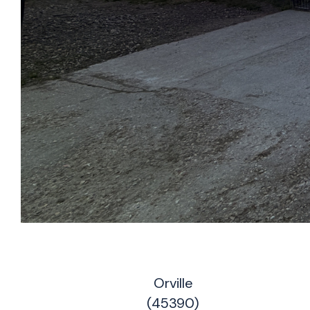
Orville
(45390)