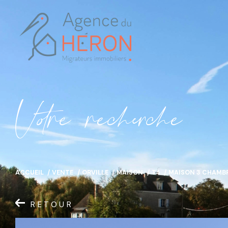
V
o
r
e
r
e
c
e
c
e
ACCUEIL
VENTE
ORVILLE
MAISON
T4
MAISON 3 CHAMBR
RETOUR