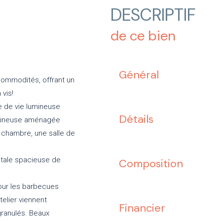
DESCRIPTIF
de ce bien
Général
commodités, offrant un
 vis!
e de vie lumineuse
Détails
umineuse aménagée
e chambre, une salle de
ntale spacieuse de
Composition
pour les barbecues
telier viennent
Financier
granulés. Beaux