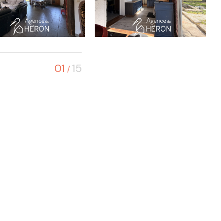
01
15
/