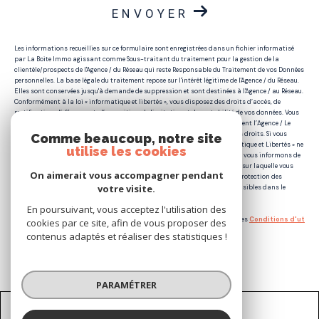
ENVOYER
Les informations recueillies sur ce formulaire sont enregistrées dans un fichier informatisé
par La Boite Immo agissant comme Sous-traitant du traitement pour la gestion de la
clientèle/prospects de l'Agence / du Réseau qui reste Responsable du Traitement de vos Données
personnelles. La base légale du traitement repose sur l'intérêt légitime de l'Agence / du Réseau.
Elles sont conservées jusqu'à demande de suppression et sont destinées à l'Agence / au Réseau.
Conformément à la loi « informatique et libertés », vous disposez des droits d’accès, de
rectification, d’effacement, d’opposition, de limitation et de portabilité de vos données. Vous
pouvez retirer votre consentement à tout moment en contactant directement l’Agence / Le
Réseau. Consultez le site
https://cnil.fr/fr
pour plus d’informations sur vos droits. Si vous
Comme beaucoup, notre site
estimez, après avoir contacté l'Agence / le Réseau, que vos droits « Informatique et Libertés » ne
utilise les cookies
sont pas respectés, vous pouvez adresser une réclamation à la CNIL. Nous vous informons de
l’existence de la liste d'opposition au démarchage téléphonique « Bloctel », sur laquelle vous
On aimerait vous accompagner pendant
pouvez vous inscrire ici :
https://www.bloctel.gouv.fr
. Dans le cadre de la protection des
votre visite.
Données personnelles, nous vous invitons à ne pas inscrire de Données sensibles dans le
champ de saisie libre.
En poursuivant, vous acceptez l'utilisation des
Ce site est protégé par reCAPTCHA, les
Politiques de Confidentialité
et es
Conditions d'ut
cookies par ce site, afin de vous proposer des
ilisation
de Google s'appliquent.
contenus adaptés et réaliser des statistiques !
PARAMÉTRER