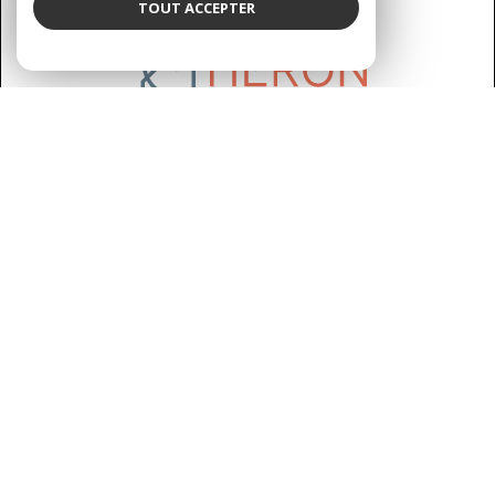
TOUT ACCEPTER
AGENCE DU HÉRON
07 83 89 58 93
sarah.stahl@agenceduheron.fr
6 bis Rue de la Grande Maison, 77890 Arville, France
NOUS SUIVRE SUR