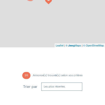
Leaflet
|
©
Maps
|
© OpenStreetMap
Jawg
26
Annonce(s) trouvée(s) selon vos critères
Trier par
Les plus récentes