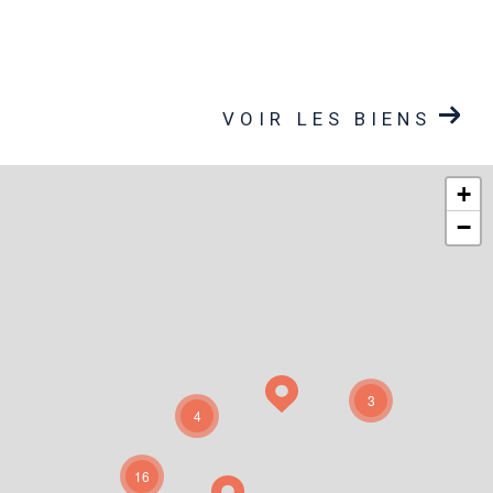
VOIR LES BIENS
+
−
3
4
16