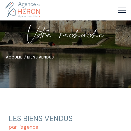
V
o
r
e
r
e
c
e
c
e
ACCUEIL
BIENS VENDUS
LES BIENS VENDUS
par l'agence