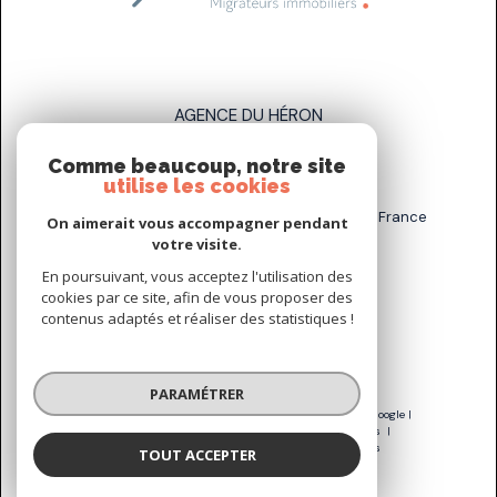
AGENCE DU HÉRON
Comme beaucoup, notre site
07 83 89 58 93
utilise les cookies
sarah.stahl@agenceduheron.fr
6 bis Rue de la Grande Maison, 77890 Arville, France
On aimerait vous accompagner pendant
votre visite.
En poursuivant, vous acceptez l'utilisation des
NOUS SUIVRE SUR
cookies par ce site, afin de vous proposer des
contenus adaptés et réaliser des statistiques !
PARAMÉTRER
© 2026 | Tous droits réservés | Traduction powered by Google |
Nos honoraires
Plan du site
Mentions légales
Admin
Nos liens
Politique RGPD
Cookies
TOUT ACCEPTER