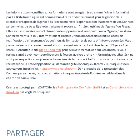
Les informations recueillies sur ce formulaire sont enregistrées dans un fichier informatisé
par La Boite Immo agissant comme Sous-traitant du traitement pour la gestion de la
clientèle/prospects de l'Agence / du Réseau qui reste Responsable du Traitement de vos Données
personnelles. La base légale du traitement repose sur l'intérêt légitime de l'Agence / du Réseau.
Elles sont conservées jusqu'à demande de suppression et sont destinées à l'Agence / au Réseau.
Conformément à la loi « informatique et libertés », vous disposez des droits d’accès, de
rectification, d’effacement, d’opposition, de limitation et de portabilité de vos données. Vous
pouvez retirer votre consentement à tout moment en contactant directement l’Agence / Le
Réseau. Consultez le site
https://cnil.fr/fr
pour plus d’informations sur vos droits. Si vous
estimez, après avoir contacté l'Agence / le Réseau, que vos droits « Informatique et Libertés » ne
sont pas respectés, vous pouvez adresser une réclamation à la CNIL. Nous vous informons de
l’existence de la liste d'opposition au démarchage téléphonique « Bloctel », sur laquelle vous
pouvez vous inscrire ici :
https://www.bloctel.gouv.fr
. Dans le cadre de la protection des
Données personnelles, nous vous invitons à ne pas inscrire de Données sensibles dans le
champ de saisie libre.
Ce site est protégé par reCAPTCHA, les
Politiques de Confidentialité
et es
Conditions d'ut
ilisation
de Google s'appliquent.
PARTAGER