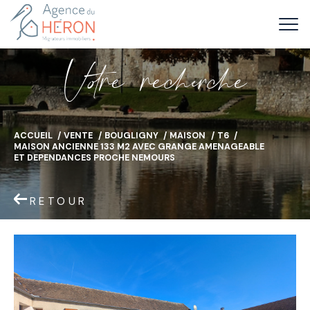
V
o
r
e
r
e
c
e
c
e
ACCUEIL
VENTE
BOUGLIGNY
MAISON
T6
MAISON ANCIENNE 133 M2 AVEC GRANGE AMENAGEABLE
ET DEPENDANCES PROCHE NEMOURS
RETOUR