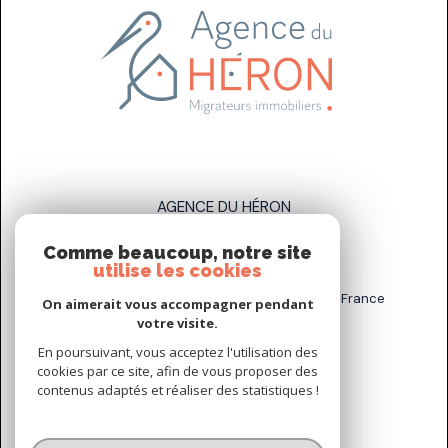
AGENCE DU HÉRON
Comme beaucoup, notre site
07 83 89 58 93
utilise les cookies
sarah.stahl@agenceduheron.fr
6 bis Rue de la Grande Maison, 77890 Arville, France
On aimerait vous accompagner pendant
votre visite.
En poursuivant, vous acceptez l'utilisation des
NOUS SUIVRE SUR
cookies par ce site, afin de vous proposer des
contenus adaptés et réaliser des statistiques !