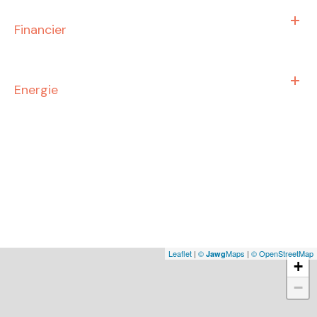
Financier
Energie
Leaflet
|
©
Maps
|
© OpenStreetMap
Jawg
+
−