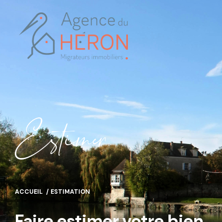
E
s
i
m
e
ACCUEIL
ESTIMATION
Faire estimer votre bien