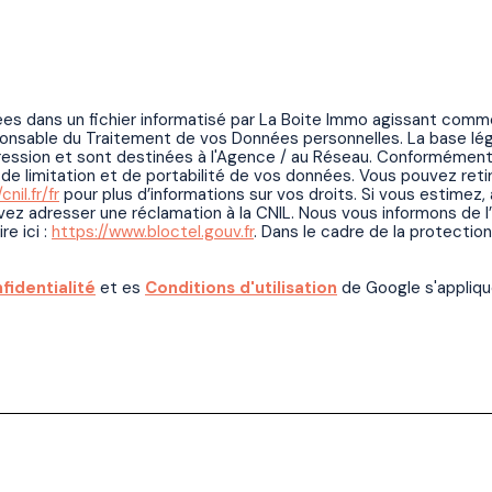
trées dans un fichier informatisé par La Boite Immo agissant comm
onsable du Traitement de vos Données personnelles. La base légal
ssion et sont destinées à l'Agence / au Réseau. Conformément à l
on, de limitation et de portabilité de vos données. Vous pouvez 
cnil.fr/fr
pour plus d’informations sur vos droits. Si vous estimez,
ez adresser une réclamation à la CNIL. Nous vous informons de l
re ici :
https://www.bloctel.gouv.fr
. Dans le cadre de la protectio
fidentialité
et es
Conditions d'utilisation
de Google s'appliqu