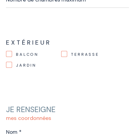
chambres
maximum
EXTÉRIEUR
BALCON
TERRASSE
JARDIN
JE RENSEIGNE
mes coordonnées
Nom
*