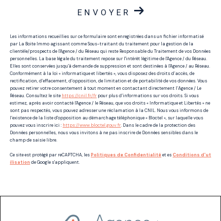
ENVOYER
Les informations recueillies sur ce formulaire sont enregistrées dans un fichier informatisé
par La Boite Immo agissant comme Sous-traitant du traitement pour la gestion de la
clientèle/prospects de l'Agence / du Réseau qui reste Responsable du Traitement de vos Données
personnelles. La base légale du traitement repose sur l'intérêt légitime de l'Agence / du Réseau.
Elles sont conservées jusqu'à demande de suppression et sont destinées à l'Agence / au Réseau.
Conformément à la loi « informatique et libertés », vous disposez des droits d’accès, de
rectification, d’effacement, d’opposition, de limitation et de portabilité de vos données. Vous
pouvez retirer votre consentement à tout moment en contactant directement l’Agence / Le
Réseau. Consultez le site
https://cnil.fr/fr
pour plus d’informations sur vos droits. Si vous
estimez, après avoir contacté l'Agence / le Réseau, que vos droits « Informatique et Libertés » ne
sont pas respectés, vous pouvez adresser une réclamation à la CNIL. Nous vous informons de
l’existence de la liste d'opposition au démarchage téléphonique « Bloctel », sur laquelle vous
pouvez vous inscrire ici :
https://www.bloctel.gouv.fr
. Dans le cadre de la protection des
Données personnelles, nous vous invitons à ne pas inscrire de Données sensibles dans le
champ de saisie libre.
Ce site est protégé par reCAPTCHA, les
Politiques de Confidentialité
et es
Conditions d'ut
ilisation
de Google s'appliquent.