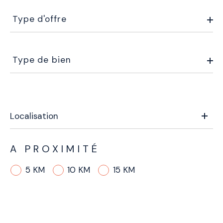
Type
d'offre
Type d'offre
Type
de
Type de bien
bien
A PROXIMITÉ
5 KM
10 KM
15 KM