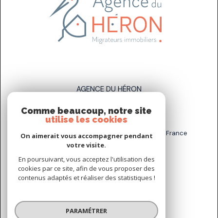
AGENCE DU HÉRON
Comme beaucoup, notre site
07 83 89 58 93
utilise les cookies
sarah.stahl@agenceduheron.fr
6 bis Rue de la Grande Maison, 77890 Arville, France
On aimerait vous accompagner pendant
votre visite.
En poursuivant, vous acceptez l'utilisation des
NOUS SUIVRE SUR
cookies par ce site, afin de vous proposer des
contenus adaptés et réaliser des statistiques !
PARAMÉTRER