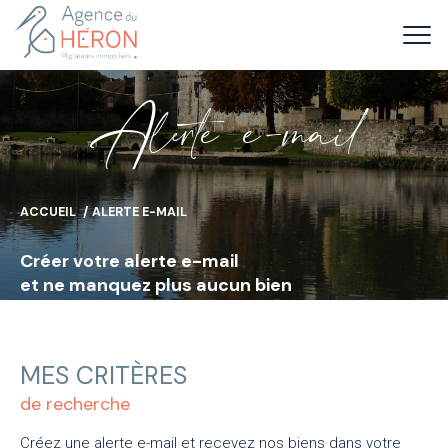
A
l
e
t
e
e
-
m
a
i
ACCUEIL
ALERTE E-MAIL
Créer votre alerte e-mail
et ne manquez plus aucun bien
MES CRITÈRES
de recherche
Créez une alerte e-mail et recevez nos biens dans votre