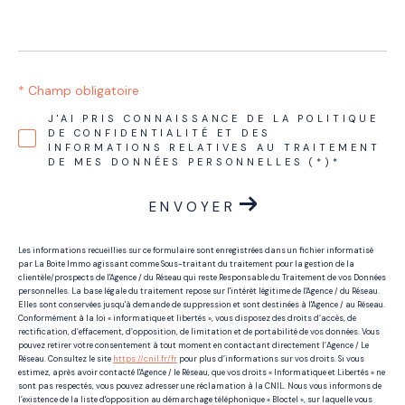
* Champ obligatoire
J'AI PRIS CONNAISSANCE DE LA POLITIQUE
DE CONFIDENTIALITÉ ET DES
INFORMATIONS RELATIVES AU TRAITEMENT
DE MES DONNÉES PERSONNELLES (*)*
ENVOYER
Les informations recueillies sur ce formulaire sont enregistrées dans un fichier informatisé
par La Boite Immo agissant comme Sous-traitant du traitement pour la gestion de la
clientèle/prospects de l'Agence / du Réseau qui reste Responsable du Traitement de vos Données
personnelles. La base légale du traitement repose sur l'intérêt légitime de l'Agence / du Réseau.
Elles sont conservées jusqu'à demande de suppression et sont destinées à l'Agence / au Réseau.
Conformément à la loi « informatique et libertés », vous disposez des droits d’accès, de
rectification, d’effacement, d’opposition, de limitation et de portabilité de vos données. Vous
pouvez retirer votre consentement à tout moment en contactant directement l’Agence / Le
Réseau. Consultez le site
https://cnil.fr/fr
pour plus d’informations sur vos droits. Si vous
estimez, après avoir contacté l'Agence / le Réseau, que vos droits « Informatique et Libertés » ne
sont pas respectés, vous pouvez adresser une réclamation à la CNIL. Nous vous informons de
l’existence de la liste d'opposition au démarchage téléphonique « Bloctel », sur laquelle vous