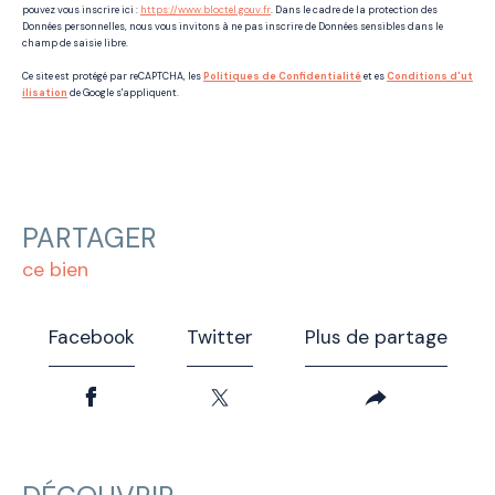
pouvez vous inscrire ici :
https://www.bloctel.gouv.fr
. Dans le cadre de la protection des
Données personnelles, nous vous invitons à ne pas inscrire de Données sensibles dans le
champ de saisie libre.
Ce site est protégé par reCAPTCHA, les
Politiques de Confidentialité
et es
Conditions d'ut
ilisation
de Google s'appliquent.
PARTAGER
ce bien
Facebook
Twitter
Plus de partage