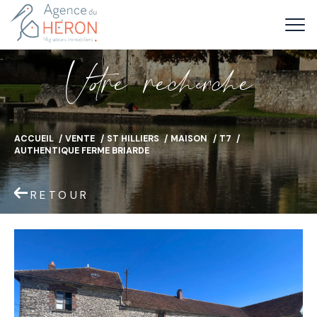
V
o
r
e
r
e
c
e
c
e
ACCUEIL
VENTE
ST HILLIERS
MAISON
T7
AUTHENTIQUE FERME BRIARDE
RETOUR