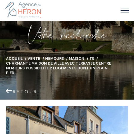
V
o
r
e
r
e
c
e
c
e
ACCUEIL
VENTE
NEMOURS
MAISON
T5
CHARMANTE MAISON DE VILLE AVEC TERRASSE CENTRE
NEMOURS POSSIBILITE 2 LOGEMENTS DONT UN PLAIN
PIED
RETOUR