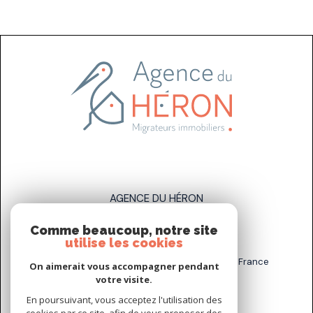
AGENCE DU HÉRON
Comme beaucoup, notre site
07 83 89 58 93
utilise les cookies
sarah.stahl@agenceduheron.fr
6 bis Rue de la Grande Maison, 77890 Arville, France
On aimerait vous accompagner pendant
votre visite.
En poursuivant, vous acceptez l'utilisation des
NOUS SUIVRE SUR