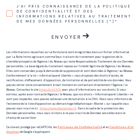
J'AI PRIS CONNAISSANCE DE LA POLITIQUE
DE CONFIDENTIALITÉ ET DES
INFORMATIONS RELATIVES AU TRAITEMENT
DE MES DONNÉES PERSONNELLES (*)*
ENVOYER
Les informations recueillies sur ce formulaire sont enregistrées dans un fichier informatisé
par La Boite Immo agissant comme Sous-traitant du traitement pour la gestion de la
clientèle/prospects de l'Agence / du Réseau qui reste Responsable du Traitement de vos Données
personnelles. La base légale du traitement repose sur l'intérêt légitime de l'Agence / du Réseau.
Elles sont conservées jusqu'à demande de suppression et sont destinées à l'Agence / au Réseau.
Conformément à la loi « informatique et libertés », vous disposez des droits d’accès, de
rectification, d’effacement, d’opposition, de limitation et de portabilité de vos données. Vous
pouvez retirer votre consentement à tout moment en contactant directement l’Agence / Le
Réseau. Consultez le site
https://cnil.fr/fr
pour plus d’informations sur vos droits. Si vous
estimez, après avoir contacté l'Agence / le Réseau, que vos droits « Informatique et Libertés » ne
sont pas respectés, vous pouvez adresser une réclamation à la CNIL. Nous vous informons de
l’existence de la liste d'opposition au démarchage téléphonique « Bloctel », sur laquelle vous
pouvez vous inscrire ici :
https://www.bloctel.gouv.fr
. Dans le cadre de la protection des
Données personnelles, nous vous invitons à ne pas inscrire de Données sensibles dans le
champ de saisie libre.
Ce site est protégé par reCAPTCHA, les
Politiques de Confidentialité
et es
Conditions d'ut
ilisation
de Google s'appliquent.