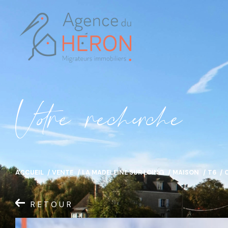
V
o
r
e
r
e
c
e
c
e
ACCUEIL
VENTE
LA MADELEINE SUR LOING
MAISON
T6
RETOUR