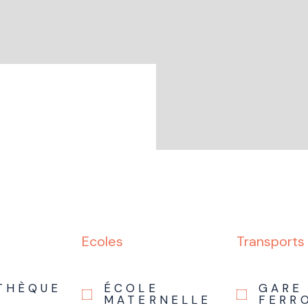
Ecoles
Transports
OTHÈQUE
ÉCOLE
GARE
MATERNELLE
FERR