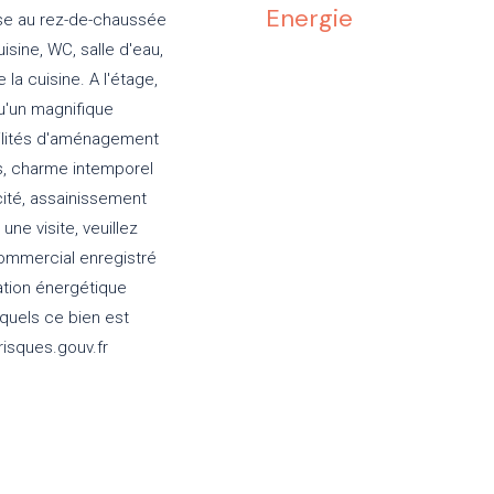
Energie
ose au rez-de-chaussée
isine, WC, salle d'eau,
 la cuisine. A l'étage,
qu'un magnifique
ilités d'aménagement
is, charme intemporel
icité, assainissement
ne visite, veuillez
commercial enregistré
tion énergétique
xquels ce bien est
risques.gouv.fr