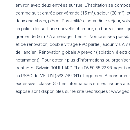
environ avec deux entrées sur rue. L'habitation se comp
comme suit : entrée par véranda (15 m²), séjour (28 m²), cu
deux chambres, pièce. Possibilité d'agrandir le séjour, voire
un palier dessert une nouvelle chambre, un bureau, ainsi 
grenier de 56 m² A aménager. Les + : Nombreuses possib
et de rénovation, double vitrage PVC partiel, aucun vis A v
de l'ancien. Rénovation globale A prévoir (isolation, électr
notamment). Pour obtenir plus d'informations ou organiser u
contacter Sylvain ROUILLARD EI au 06 50 55 22 98, agent 
au RSAC de MELUN (533 749 941). Logement A consomma
excessive : classe G - Les informations sur les risques au
exposé sont disponibles sur le site Géorisques : www.geo