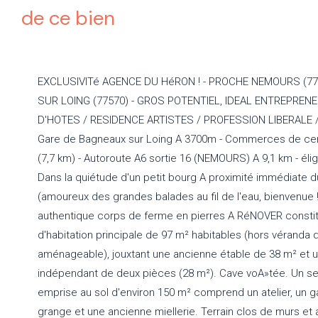
de ce bien
EXCLUSIVITé AGENCE DU HéRON ! - PROCHE NEMOURS (771
SUR LOING (77570) - GROS POTENTIEL, IDEAL ENTREPREN
D'HOTES / RESIDENCE ARTISTES / PROFESSION LIBERALE 
Gare de Bagneaux sur Loing A 3700m - Commerces de cen
(7,7 km) - Autoroute A6 sortie 16 (NEMOURS) A 9,1 km - éligi
Dans la quiétude d'un petit bourg A proximité immédiate d
(amoureux des grandes balades au fil de l'eau, bienvenue 
authentique corps de ferme en pierres A RéNOVER consti
d'habitation principale de 97 m² habitables (hors véranda d
aménageable), jouxtant une ancienne étable de 38 m² et 
indépendant de deux pièces (28 m²). Cave voA»tée. Un s
emprise au sol d'environ 150 m² comprend un atelier, un 
grange et une ancienne miellerie. Terrain clos de murs et