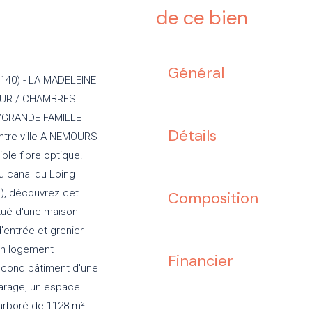
de ce bien
Général
40) - LA MADELEINE
EUR / CHAMBRES
/GRANDE FAMILLE -
Détails
tre-ville A NEMOURS
ble fibre optique.
u canal du Loing
!), découvrez cet
Composition
tué d'une maison
'entrée et grenier
un logement
Financier
econd bâtiment d'une
garage, un espace
 arboré de 1128 m²