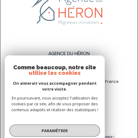
AGENCE DU HÉRON
Comme beaucoup, notre site
07 83 89 58 93
utilise les cookies
sarah.stahl@agenceduheron.fr
6 bis Rue de la Grande Maison, 77890 Arville, France
On aimerait vous accompagner pendant
votre visite.
En poursuivant, vous acceptez l'utilisation des
NOUS SUIVRE SUR
cookies par ce site, afin de vous proposer des
contenus adaptés et réaliser des statistiques !
PARAMÉTRER
© 2026 | Tous droits réservés | Traduction powered by Google |