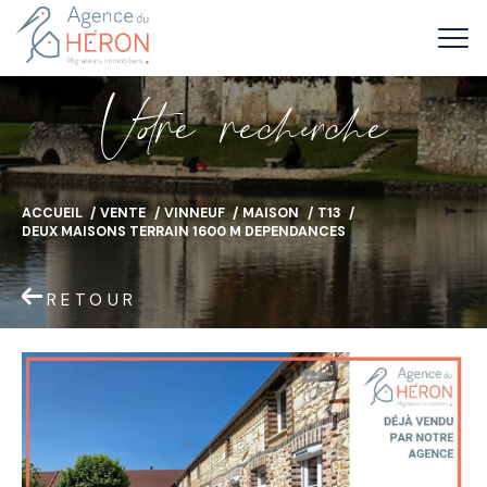
V
o
r
e
r
e
c
e
c
e
ACCUEIL
VENTE
VINNEUF
MAISON
T13
DEUX MAISONS TERRAIN 1600 M DEPENDANCES
RETOUR