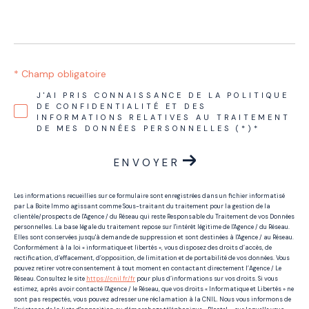
* Champ obligatoire
J'AI PRIS CONNAISSANCE DE LA POLITIQUE
DE CONFIDENTIALITÉ ET DES
INFORMATIONS RELATIVES AU TRAITEMENT
DE MES DONNÉES PERSONNELLES (*)*
ENVOYER
Les informations recueillies sur ce formulaire sont enregistrées dans un fichier informatisé
par La Boite Immo agissant comme Sous-traitant du traitement pour la gestion de la
clientèle/prospects de l'Agence / du Réseau qui reste Responsable du Traitement de vos Données
personnelles. La base légale du traitement repose sur l'intérêt légitime de l'Agence / du Réseau.
Elles sont conservées jusqu'à demande de suppression et sont destinées à l'Agence / au Réseau.
Conformément à la loi « informatique et libertés », vous disposez des droits d’accès, de
rectification, d’effacement, d’opposition, de limitation et de portabilité de vos données. Vous
pouvez retirer votre consentement à tout moment en contactant directement l’Agence / Le
Réseau. Consultez le site
https://cnil.fr/fr
pour plus d’informations sur vos droits. Si vous
estimez, après avoir contacté l'Agence / le Réseau, que vos droits « Informatique et Libertés » ne
sont pas respectés, vous pouvez adresser une réclamation à la CNIL. Nous vous informons de