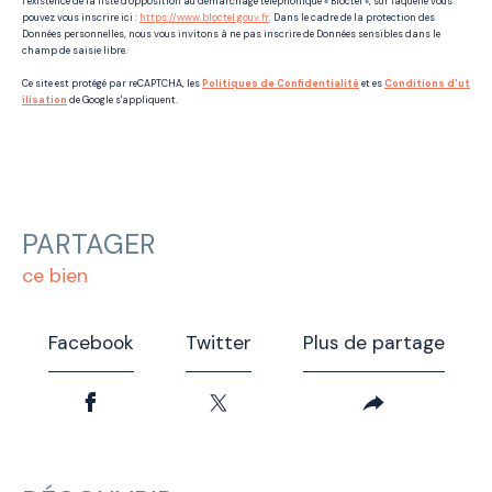
l’existence de la liste d'opposition au démarchage téléphonique « Bloctel », sur laquelle vous
pouvez vous inscrire ici :
https://www.bloctel.gouv.fr
. Dans le cadre de la protection des
Données personnelles, nous vous invitons à ne pas inscrire de Données sensibles dans le
champ de saisie libre.
Ce site est protégé par reCAPTCHA, les
Politiques de Confidentialité
et es
Conditions d'ut
ilisation
de Google s'appliquent.
PARTAGER
ce bien
Facebook
Twitter
Plus de partage