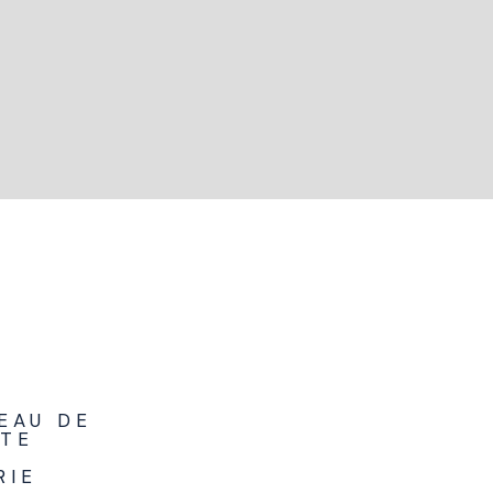
EAU DE
TE
RIE