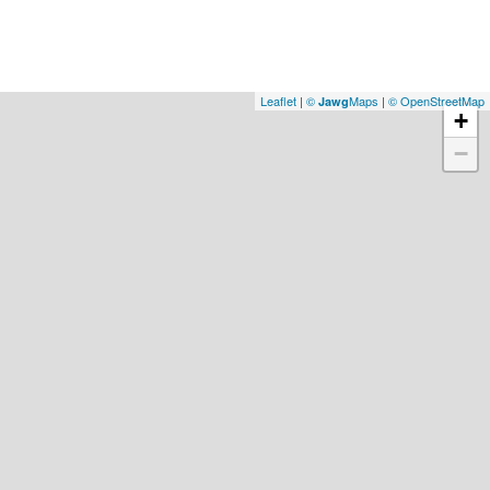
Leaflet
|
©
Maps
|
© OpenStreetMap
Jawg
+
−