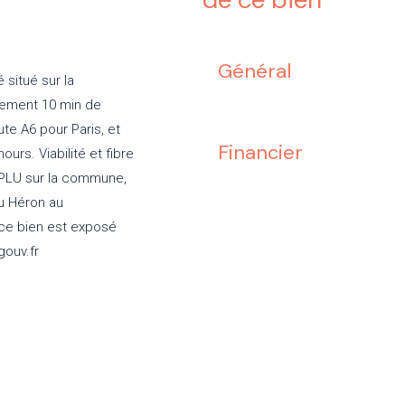
Général
 situé sur la
lement 10 min de
te A6 pour Paris, et
Financier
urs. Viabilité et fibre
e PLU sur la commune,
du Héron au
 ce bien est exposé
gouv.fr