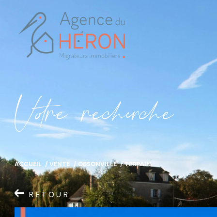
V
o
r
e
r
e
c
e
c
e
ACCUEIL
VENTE
OBSONVILLE
TERRAIN
RETOUR