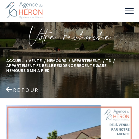
V
o
r
e
r
e
c
e
c
e
ACCUEIL
VENTE
NEMOURS
APPARTEMENT
T3
APPARTEMENT F3 BELLE RESIDENCE RECENTE GARE
NEMOURS 5 MN A PIED
RETOUR