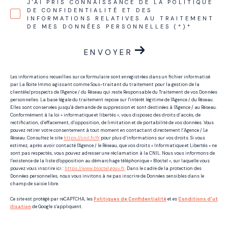
J'AI PRIS CONNAISSANCE DE LA POLITIQUE
DE CONFIDENTIALITÉ ET DES
INFORMATIONS RELATIVES AU TRAITEMENT
DE MES DONNÉES PERSONNELLES (*)*
ENVOYER
Les informations recueillies sur ce formulaire sont enregistrées dans un fichier informatisé
par La Boite Immo agissant comme Sous-traitant du traitement pour la gestion de la
clientèle/prospects de l'Agence / du Réseau qui reste Responsable du Traitement de vos Données
personnelles. La base légale du traitement repose sur l'intérêt légitime de l'Agence / du Réseau.
Elles sont conservées jusqu'à demande de suppression et sont destinées à l'Agence / au Réseau.
Conformément à la loi « informatique et libertés », vous disposez des droits d’accès, de
rectification, d’effacement, d’opposition, de limitation et de portabilité de vos données. Vous
pouvez retirer votre consentement à tout moment en contactant directement l’Agence / Le
Réseau. Consultez le site
https://cnil.fr/fr
pour plus d’informations sur vos droits. Si vous
estimez, après avoir contacté l'Agence / le Réseau, que vos droits « Informatique et Libertés » ne
sont pas respectés, vous pouvez adresser une réclamation à la CNIL. Nous vous informons de
l’existence de la liste d'opposition au démarchage téléphonique « Bloctel », sur laquelle vous
pouvez vous inscrire ici :
https://www.bloctel.gouv.fr
. Dans le cadre de la protection des
Données personnelles, nous vous invitons à ne pas inscrire de Données sensibles dans le
champ de saisie libre.
Ce site est protégé par reCAPTCHA, les
Politiques de Confidentialité
et es
Conditions d'ut
ilisation
de Google s'appliquent.