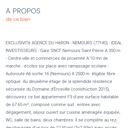
A PROPOS
de ce bien
EXCLUSIVITé AGENCE DU HéRON - NEMOURS (77140) - IDEAL
INVESTISSEURS - Gare SNCF Nemours Saint Pierre A 350 m
- Centre-ville et commerces de proximité A 10 mn de
marche - écoles sur place avec ramassage scolaire -
Autoroute A6 sortie 16 (Nemours) A 2500 m. éligible fibre
optique. Au deuxième étage de la splendide résidence
sécurisée du Domaine d'Erceville (construction 2015),
découvrez ce bel appartement F3 d'une surface habitable
de 67.65 m², composé comme suit : entrée avec
dégagement, séjour ouvert sur cuisine aménagée équipée,
WC, salle de bains, deux chambres. Il se complète au rez-
Fr
de-chaussée d'un box de 12.50 m² (5x2.50m) avec accès