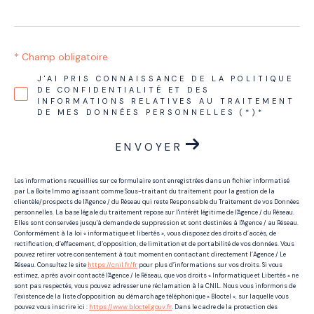
* Champ obligatoire
J'AI PRIS CONNAISSANCE DE LA POLITIQUE
DE CONFIDENTIALITÉ ET DES
INFORMATIONS RELATIVES AU TRAITEMENT
DE MES DONNÉES PERSONNELLES (*)*
ENVOYER
Les informations recueillies sur ce formulaire sont enregistrées dans un fichier informatisé
par La Boite Immo agissant comme Sous-traitant du traitement pour la gestion de la
clientèle/prospects de l'Agence / du Réseau qui reste Responsable du Traitement de vos Données
personnelles. La base légale du traitement repose sur l'intérêt légitime de l'Agence / du Réseau.
Elles sont conservées jusqu'à demande de suppression et sont destinées à l'Agence / au Réseau.
Conformément à la loi « informatique et libertés », vous disposez des droits d’accès, de
rectification, d’effacement, d’opposition, de limitation et de portabilité de vos données. Vous
pouvez retirer votre consentement à tout moment en contactant directement l’Agence / Le
Réseau. Consultez le site
https://cnil.fr/fr
pour plus d’informations sur vos droits. Si vous
estimez, après avoir contacté l'Agence / le Réseau, que vos droits « Informatique et Libertés » ne
sont pas respectés, vous pouvez adresser une réclamation à la CNIL. Nous vous informons de
l’existence de la liste d'opposition au démarchage téléphonique « Bloctel », sur laquelle vous
pouvez vous inscrire ici :
https://www.bloctel.gouv.fr
. Dans le cadre de la protection des