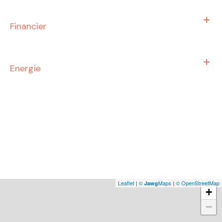
Financier
Energie
Leaflet
|
©
Maps
|
© OpenStreetMap
Jawg
+
−