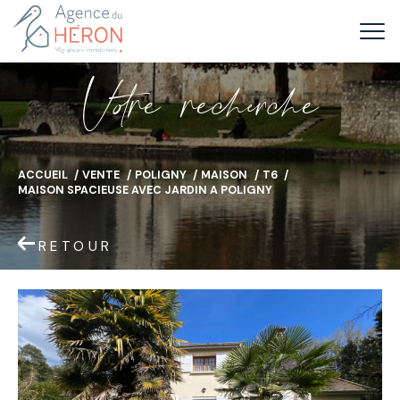
V
o
r
e
r
e
c
e
c
e
ACCUEIL
VENTE
POLIGNY
MAISON
T6
MAISON SPACIEUSE AVEC JARDIN A POLIGNY
RETOUR