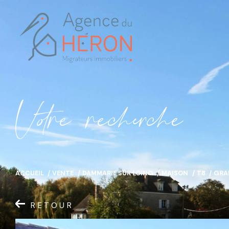
V
o
r
e
r
e
c
e
c
e
ACCUEIL
VENTE
DAMMARIE SUR LOING
MAISON
T8
GRA
RETOUR