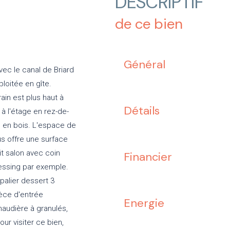
DESCRIPTIF
de ce bien
Général
ec le canal de Briard
loitée en gîte.
ain est plus haut à
Détails
 à l'étage en rez-de-
se en bois. L'espace de
us offre une surface
t salon avec coin
Financier
ressing par exemple.
alier dessert 3
ièce d'entrée
Energie
haudière à granulés,
ur visiter ce bien,