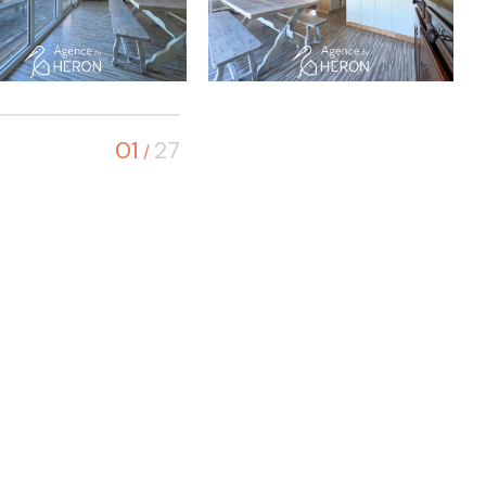
01
27
/