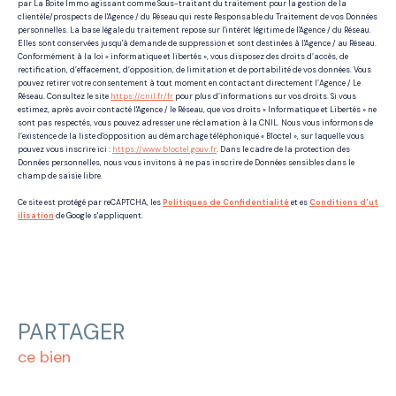
par La Boite Immo agissant comme Sous-traitant du traitement pour la gestion de la
clientèle/prospects de l'Agence / du Réseau qui reste Responsable du Traitement de vos Données
personnelles. La base légale du traitement repose sur l'intérêt légitime de l'Agence / du Réseau.
Elles sont conservées jusqu'à demande de suppression et sont destinées à l'Agence / au Réseau.
Conformément à la loi « informatique et libertés », vous disposez des droits d’accès, de
rectification, d’effacement, d’opposition, de limitation et de portabilité de vos données. Vous
pouvez retirer votre consentement à tout moment en contactant directement l’Agence / Le
Réseau. Consultez le site
https://cnil.fr/fr
pour plus d’informations sur vos droits. Si vous
estimez, après avoir contacté l'Agence / le Réseau, que vos droits « Informatique et Libertés » ne
sont pas respectés, vous pouvez adresser une réclamation à la CNIL. Nous vous informons de
l’existence de la liste d'opposition au démarchage téléphonique « Bloctel », sur laquelle vous
pouvez vous inscrire ici :
https://www.bloctel.gouv.fr
. Dans le cadre de la protection des
Données personnelles, nous vous invitons à ne pas inscrire de Données sensibles dans le
champ de saisie libre.
Ce site est protégé par reCAPTCHA, les
Politiques de Confidentialité
et es
Conditions d'ut
ilisation
de Google s'appliquent.
PARTAGER
ce bien