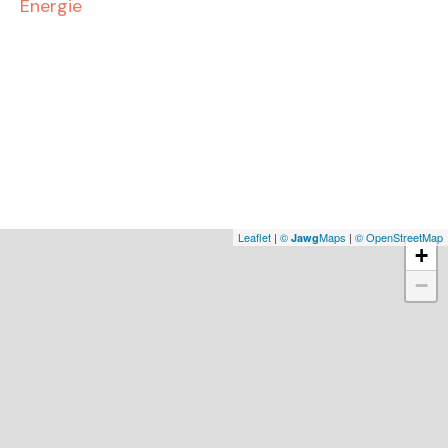
Energie
Leaflet
|
©
Maps
|
© OpenStreetMap
Jawg
+
−