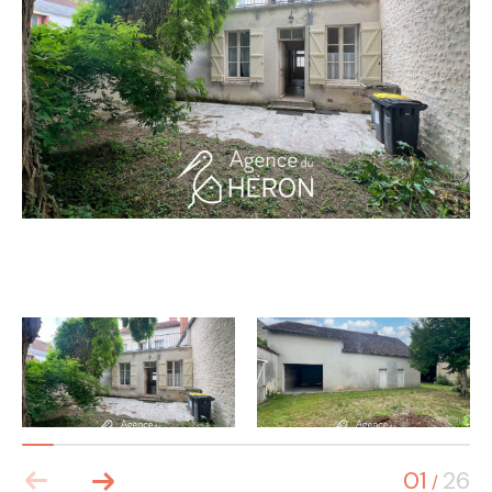
01
26
/