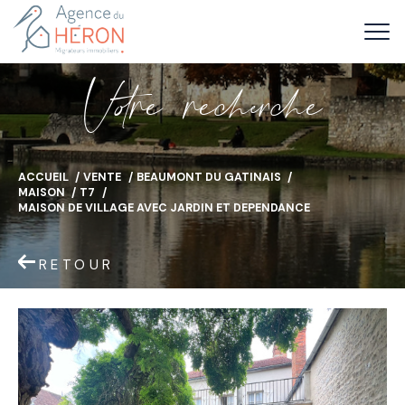
V
o
r
e
r
e
c
e
c
e
ACCUEIL
VENTE
BEAUMONT DU GATINAIS
MAISON
T7
MAISON DE VILLAGE AVEC JARDIN ET DEPENDANCE
RETOUR